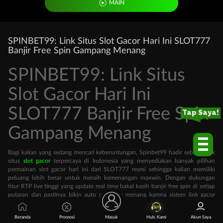
MAIN
SPINBET99: Link Situs Slot Gacor Hari Ini SLOT777
Banjir Free Spin Gampang Menang
SPINBET99: Link Situs
Slot Gacor Hari Ini
SLOT777 Banjir Free Spin
Tap Saya!
Gampang Menang
Bagi kalian yang sedang mencari keberuntungan, Spinbet99 hadir sebagai link
situs
slot gacor
terpercaya di Indonesia yang menyediakan banyak pilihan
permainan slot gacor hari ini dari SLOT777 resmi sehingga kalian memiliki
peluang lebih besar untuk meraih kemenangan maxwin. Dengan dukungan
fitur RTP live tinggi yang update real time bakal kasih banjir free spin di setiap
putaran dan pastinya bikin auto gampang menang karena sistem link gacor
dirancang khusus agar semua member bisa merasakan sensasi jackpot setiap
hari. Kami berkomitmen memberikan pengalaman bermain
slot
online terbaik
Beranda
Promosi
Masuk
Hub. Kami
Akun Saya
dengan akses lebih mudah dan cepat, jadi jangan lewatkan kesempatan emas