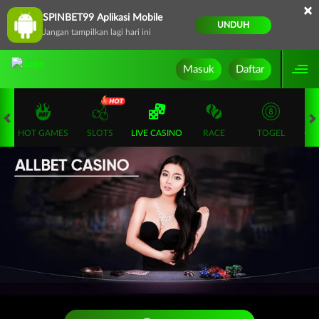
×
SPINBET99 Aplikasi Mobile
UNDUH
Jangan tampilkan lagi hari ini
Masuk
Daftar
HOT GAMES
SLOTS
LIVE CASINO
RACE
TOGEL
OL