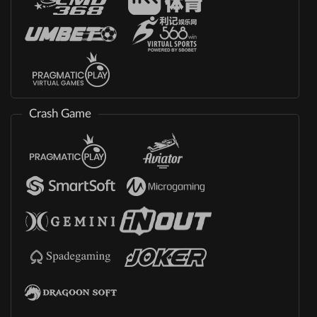
Crash Game