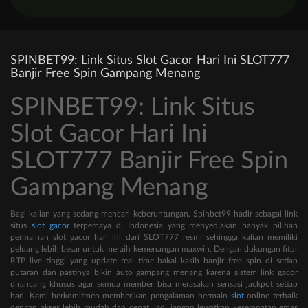
SPINBET99: Link Situs Slot Gacor Hari Ini SLOT777
Banjir Free Spin Gampang Menang
SPINBET99: Link Situs
Slot Gacor Hari Ini
SLOT777 Banjir Free Spin
Gampang Menang
Bagi kalian yang sedang mencari keberuntungan, Spinbet99 hadir sebagai link
situs
slot gacor
terpercaya di Indonesia yang menyediakan banyak pilihan
permainan slot gacor hari ini dari SLOT777 resmi sehingga kalian memiliki
peluang lebih besar untuk meraih kemenangan maxwin. Dengan dukungan fitur
RTP live tinggi yang update real time bakal kasih banjir free spin di setiap
putaran dan pastinya bikin auto gampang menang karena sistem link gacor
dirancang khusus agar semua member bisa merasakan sensasi jackpot setiap
hari. Kami berkomitmen memberikan pengalaman bermain
slot
online terbaik
dengan akses lebih mudah dan cepat, jadi jangan lewatkan kesempatan emas