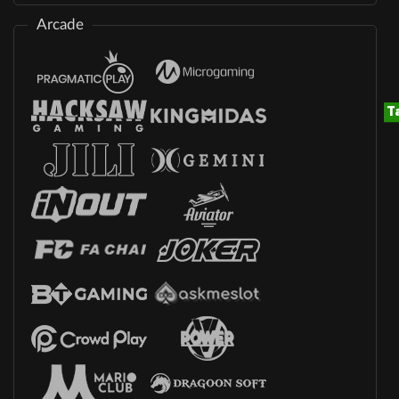
Arcade
T