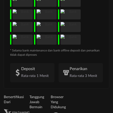
* Selama bank maintenance dan bank offline deposit dan penarikan
tidak dapat diproses
Deposit
Penarikan
Rata-rata 1 Menit
Rata-rata 3 Menit
Bersertifikasi
Tanggung
Browser
Dari
Jawab
Yang
Bermain
Didukung