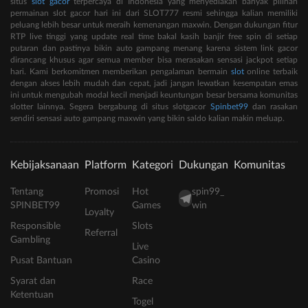
situs
slot gacor
terpercaya di Indonesia yang menyediakan banyak pilihan
permainan slot gacor hari ini dari SLOT777 resmi sehingga kalian memiliki
peluang lebih besar untuk meraih kemenangan maxwin. Dengan dukungan fitur
RTP live tinggi yang update real time bakal kasih banjir free spin di setiap
putaran dan pastinya bikin auto gampang menang karena sistem link gacor
dirancang khusus agar semua member bisa merasakan sensasi jackpot setiap
hari. Kami berkomitmen memberikan pengalaman bermain
slot
online terbaik
dengan akses lebih mudah dan cepat, jadi jangan lewatkan kesempatan emas
ini untuk mengubah modal kecil menjadi keuntungan besar bersama komunitas
slotter lainnya. Segera bergabung di situs slotgacor
Spinbet99
dan rasakan
sendiri sensasi auto gampang maxwin yang bikin saldo kalian makin meluap.
Kebijaksanaan
Platform
Kategori
Dukungan
Komunitas
Tentang
Promosi
Hot
spin99_
SPINBET99
Games
win
Loyalty
Responsible
Slots
Referral
Gambling
Live
Pusat Bantuan
Casino
Syarat dan
Race
Ketentuan
Togel