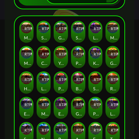
RTP
98%
RTP
82%
RTP
95%
RTP
97%
RTP
95%
RTP
95%
Mahjong Frenzy
Sharkalicious
Gods of Asgard
Sky Chasers
Legend of King Kong
Mahjong Frenzy : Tiles of Fortunes
RTP
96%
RTP
95%
RTP
98%
RTP
95%
RTP
95%
RTP
96%
Money Tree Slot
CNY Fever
Yokai Treasure
Paw House
Kirin Legends
Golden Lion
RTP
97%
RTP
98%
RTP
98%
RTP
97%
RTP
98%
RTP
95%
Highway Kings HD
Lost Paradise 2
Play If You Dare
Bozo's Trick
Sky Lantern
Royal Pastry Chef
RTP
95%
RTP
97%
RTP
97%
RTP
97%
RTP
97%
RTP
98%
Elementalist
Magic Lamp Carnival
Evil Queen Cauldron
Gate of Ninja
Paw House 2
Let's Party
RTP
98%
RTP
96%
RTP
95%
RTP
97%
RTP
97%
RTP
95%