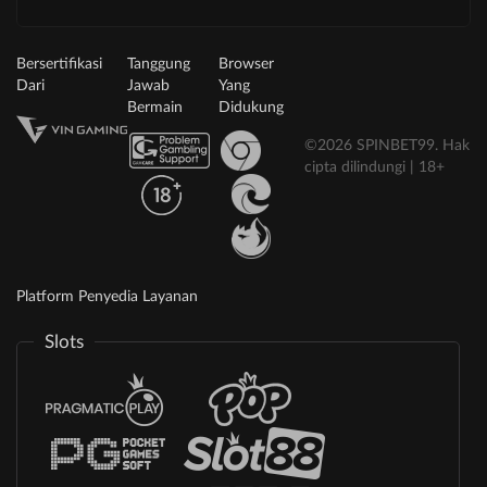
Bersertifikasi
Tanggung
Browser
Dari
Jawab
Yang
Bermain
Didukung
©2026 SPINBET99. Hak
cipta dilindungi | 18+
Platform Penyedia Layanan
Slots