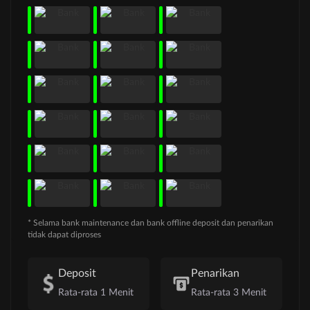
* Selama bank maintenance dan bank offline deposit dan penarikan
tidak dapat diproses
Deposit
Penarikan
Rata-rata 1 Menit
Rata-rata 3 Menit