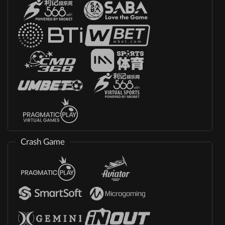
Crash Game