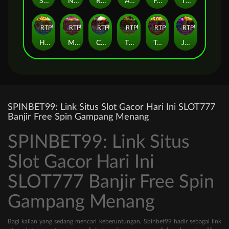
Spirit of Nine Tails
Nezha And The Dragon Emperor
Ragnar's Conquest
Amon Ra's Relic
Four Scholars
Three Kingdoms Slot
RTP
98%
RTP
95%
RTP
95%
RTP
95%
RTP
97%
RTP
96%
Heavenly Fortune
More & More Love
Crazy Miner
The Beanstalk
Trains of India
Jewel Space
SPINBET99: Link Situs Slot Gacor Hari Ini SLOT777
Banjir Free Spin Gampang Menang
SPINBET99: Link Situs
Slot Gacor Hari Ini
SLOT777 Banjir Free Spin
Gampang Menang
Bagi kalian yang sedang mencari keberuntungan, Spinbet99 hadir sebagai link