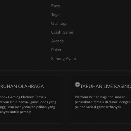
Race
Togel
Olahraga
Crash Game
Arcade
Poker
Sabung Ayam
ARUHAN OLAHRAGA
TARUHAN LIVE KASIN
book Gaming Platform Terbaik
Platform Pilihan bagi perusahaan-
rkan lebih banyak game, odds yang
perusahaan terbaik di dunia, dengan
tinggi, dan menyediakan pilihan yang
pilihan variasi game terbanyak
banyak untuk pemain.