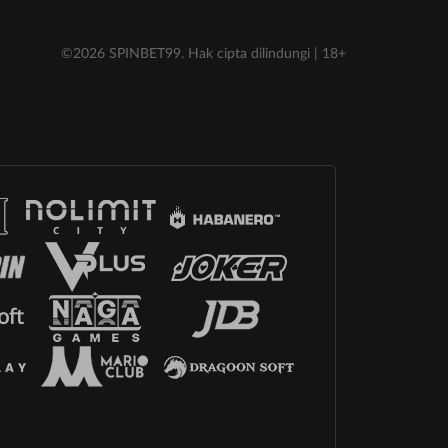
©2026 SPINBET99. Hak cipta dilindungi | 18+