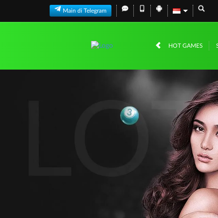
Main di Telegram
HOT GAMES