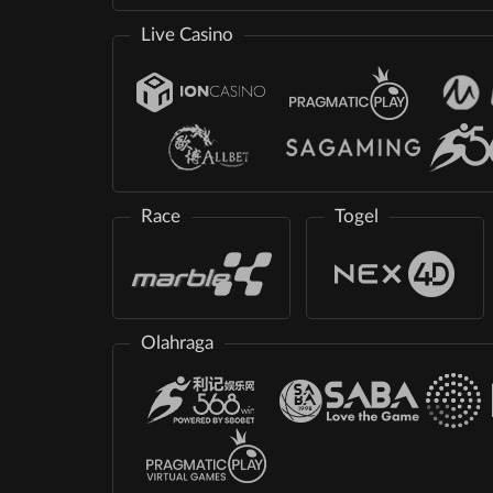
Live Casino
Race
Togel
Olahraga