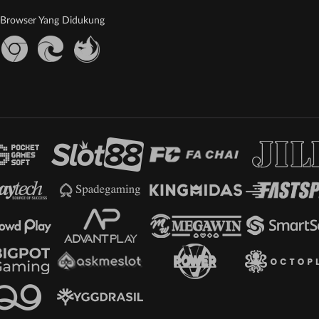
Browser Yang Didukung