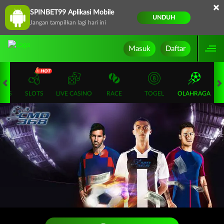
×
SPINBET99 Aplikasi Mobile
UNDUH
Jangan tampilkan lagi hari ini
Masuk
Daftar
MES
SLOTS
LIVE CASINO
RACE
TOGEL
OLAHRAGA
CR